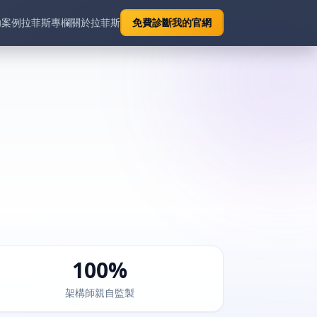
功案例
拉菲斯專欄
關於拉菲斯
免費診斷我的官網
100%
監製
架構師親自監製