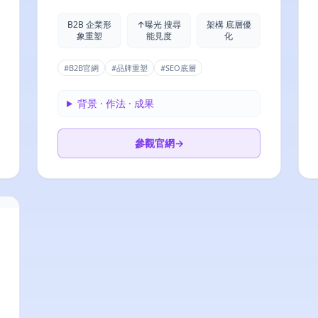
B2B 企業形
↑曝光 搜尋
架構 底層優
象重塑
能見度
化
#
B2B官網
#
品牌重塑
#
SEO底層
背景 · 作法 · 成果
參觀官網
→