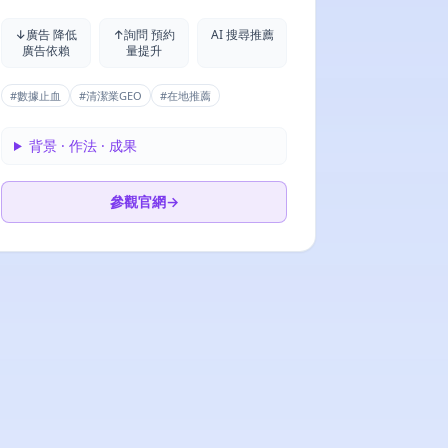
↓廣告 降低
↑詢問 預約
AI 搜尋推薦
廣告依賴
量提升
#
數據止血
#
清潔業GEO
#
在地推薦
背景 · 作法 · 成果
參觀官網
→