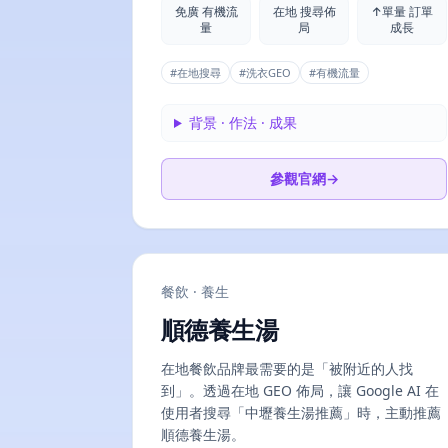
免廣 有機流
在地 搜尋佈
↑單量 訂單
量
局
成長
#
在地搜尋
#
洗衣GEO
#
有機流量
背景 · 作法 · 成果
參觀官網
→
餐飲 · 養生
順德養生湯
在地餐飲品牌最需要的是「被附近的人找
到」。透過在地 GEO 佈局，讓 Google AI 在
使用者搜尋「中壢養生湯推薦」時，主動推薦
順德養生湯。