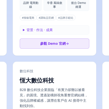
品牌 電商動
辛香 風味敘
後台 Demo
線
事
維運
#
辣椒電商
#
調味品官網
#
品牌示範站
背景 · 作法 · 成果
參觀 Demo 官網
→
數位科技
恆大數位科技
B2B 數位科技企業面臨「有實力卻難以被看
見」的困境。透過架構師視角重整官網結構，
強化品牌權威感，讓潛在客戶在 AI 搜尋中主
動找到你。