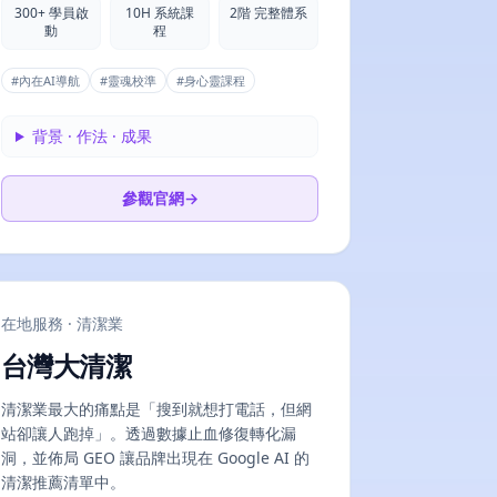
300+ 學員啟
10H 系統課
2階 完整體系
動
程
#
內在AI導航
#
靈魂校準
#
身心靈課程
背景 · 作法 · 成果
參觀官網
→
在地服務 · 清潔業
台灣大清潔
清潔業最大的痛點是「搜到就想打電話，但網
站卻讓人跑掉」。透過數據止血修復轉化漏
洞，並佈局 GEO 讓品牌出現在 Google AI 的
清潔推薦清單中。