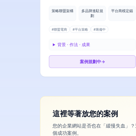
策略聯盟架構
多品牌進駐規
平台商模定錨
劃
#
聯盟電商
#
平台策略
#
籌備中
背景 · 作法 · 成果
案例規劃中
→
這裡等著放您的案例
您的企業網站是否也在「緩慢失血」？逾
個成功案例。