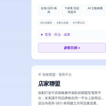
在地 GEO 佈
↑來客 到店
AI 主動推薦
局
率提升
#
在地餐飲
#
養生推薦
#
中壢GEO
背景 · 作法 · 成果
參觀官網
→
🌸 策略聯盟 · 電商平台
店家聯盟
規劃打造可供策略夥伴進駐的聯盟型電商平
台，未來讓不同品牌能在同一平台上架商品，
並以內容與 GEO 佈局建立共同流量資產。