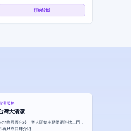
預約診斷
清潔服務
台灣大清潔
在地搜尋優化後，客人開始主動從網路找上門，
不再只靠口碑介紹