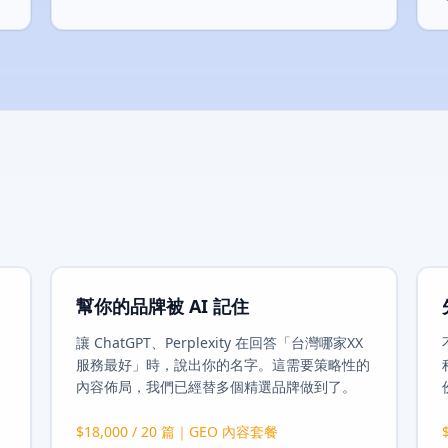
幫你的品牌被 AI 記住
讓 ChatGPT、Perplexity 在回答「台灣哪家XX
，
服務最好」時，說出你的名字。這需要策略性的
內容佈局，我們已經替多個精選品牌做到了。
$18,000 / 20 篇｜GEO 內容套餐