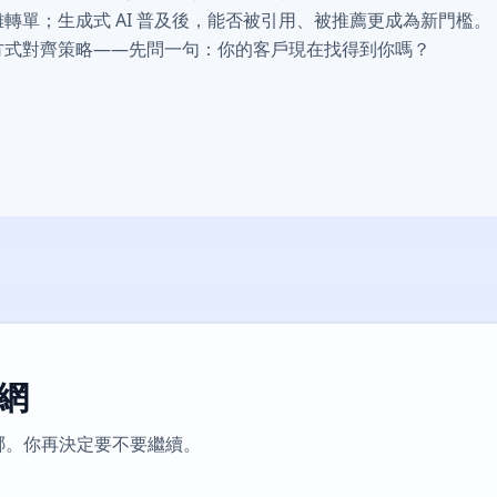
轉單；生成式 AI 普及後，能否被引用、被推薦更成為新門檻。
方式對齊策略——先問一句：你的客戶現在找得到你嗎？
網
哪。你再決定要不要繼續。