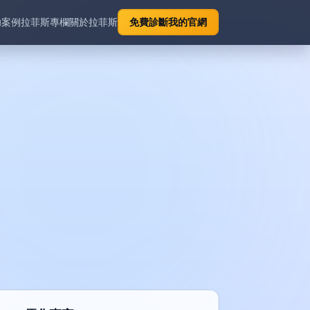
功案例
拉菲斯專欄
關於拉菲斯
免費診斷我的官網