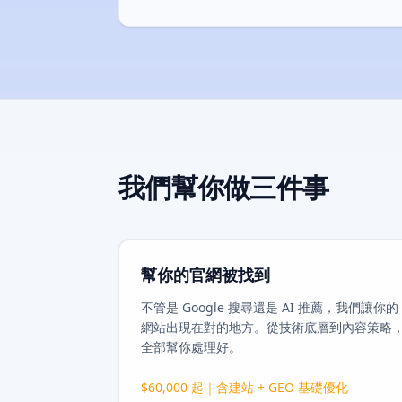
我們幫你做三件事
幫你的官網被找到
不管是 Google 搜尋還是 AI 推薦，我們讓你的
網站出現在對的地方。從技術底層到內容策略
全部幫你處理好。
$60,000 起｜含建站 + GEO 基礎優化