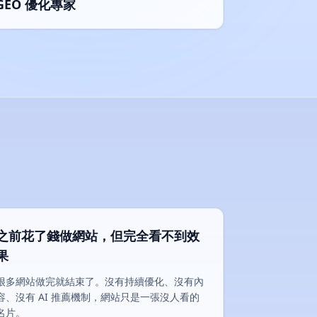
專長
GEO 優化專家
之前花了錢做網站，但完全看不到效
果
很多網站做完就結束了。沒有持續優化、沒有內
容、沒有 AI 推薦機制，網站只是一張沒人看的
名片。