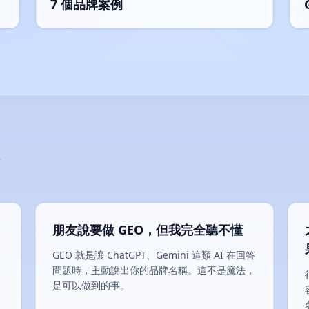
案例
7 個品牌案例
？
朋友說要做 GEO，但我完全聽不懂
GEO 就是讓 ChatGPT、Gemini 這類 AI 在回答
問題時，主動說出你的品牌名稱。這不是魔法，
是可以做到的事。