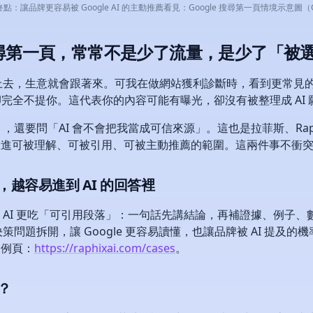
終點：讓品牌更容易被 Google AI 的主動推薦看見：Google 搜尋第一頁情境示意圖（GEO 
e 搜尋第一頁，常常不是少了流量，是少了「被
去，生意就會跟著來。可我在做網站獲利診斷時，看到更常見的狀
推薦卻完全不提你。這代表你的內容可能有曝光，卻沒有被整理成 AI
要問「AI 會不會把我當成可信來源」。這也是拉菲斯、Raphi
把你放進可被理解、可被引用、可被主動推薦的範圍。這兩件事不衝
越容易進到 AI 的回答裡
AI 更吃「可引用段落」：一句話先講結論，再補證據、例子、數
問題拆開，讓 Google 更容易讀懂，也讓品牌被 AI 提及
案例頁：
https://raphixai.com/cases
。
？