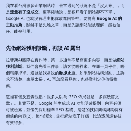
我在看台灣很多企業網站時，最常遇到的狀況不是「沒人來」，而
是
流量有了沒成交
。更準確地說，是客戶看了網站卻不下單，
Google AI 也就沒有理由把你放進回答裡。要提高
Google AI 的
主動推薦
，關鍵不是先堆文章，而是先讓網站能被理解、能被信
任、能被引用。
先做網站獲利診斷，再談 AI 露出
拉菲斯AI團隊在實作時，第一步通常不是寫更多內容，而是做
網站
獲利診斷
。我們會先看三件事：訪客從哪裡來、在哪一頁停住、哪
個環節掉單。這就是我常說的
數據止血
。如果網站結構混亂、主訴
求不清楚、表單太長，AI 再怎麼看見你，也很難判定你值得推
薦。
這裡有個反直覺觀點：很多人以為 GEO 佈局就是「多寫幾篇文
章」。其實不是。Google 的生成式 AI 功能明確提到，內容必須
可被檢索，並優先採用標準 SEO 基礎、清楚的技術架構與獨特有
價值的內容[2]。換句話說，先把網站底子打穩，比追逐所謂秘技
有效得多。