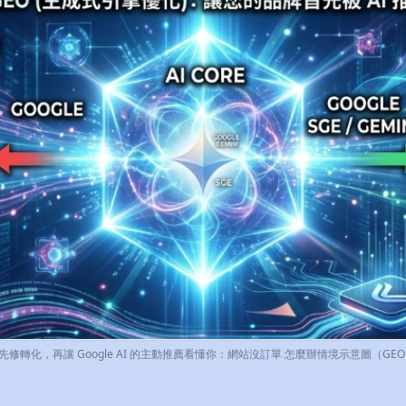
轉化，再讓 Google AI 的主動推薦看懂你：網站沒訂單 怎麼辦情境示意圖（GEO 與 G