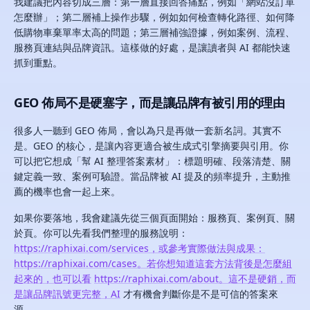
我建議把內容切成三層：第一層直接回答痛點，例如「網站沒訂單
怎麼辦」；第二層補上操作步驟，例如如何檢查轉化路徑、如何降
低購物車棄單率太高的問題；第三層補強證據，例如案例、流程、
服務頁連結與品牌資訊。這樣做的好處，是讓讀者與 AI 都能快速
抓到重點。
GEO 佈局不是硬塞字，而是讓品牌有被引用的理由
很多人一聽到 GEO 佈局，會以為只是再做一套新名詞。其實不
是。GEO 的核心，是讓內容更適合被生成式引擎摘要與引用。你
可以把它想成「幫 AI 整理答案素材」：標題明確、段落清楚、關
鍵定義一致、案例可驗證。當品牌被 AI 提及的頻率提升，主動推
薦的機率也會一起上來。
如果你要落地，我會建議先從三個頁面開始：服務頁、案例頁、關
於頁。你可以先看我們整理的服務說明：
https://raphixai.com/services，或參考實際做法與成果：
https://raphixai.com/cases。若你想知道這套方法背後是怎麼組
起來的，也可以看
https://raphixai.com/about。這不是硬銷，而
是讓品牌訊號更完整，AI
才有機會判斷你是不是可信的答案來
源。