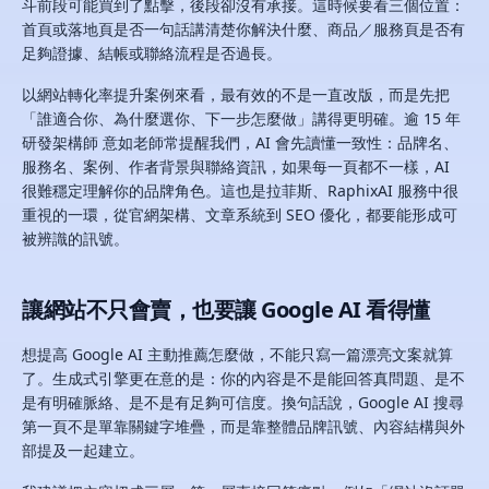
斗前段可能買到了點擊，後段卻沒有承接。這時候要看三個位置：
首頁或落地頁是否一句話講清楚你解決什麼、商品／服務頁是否有
足夠證據、結帳或聯絡流程是否過長。
以網站轉化率提升案例來看，最有效的不是一直改版，而是先把
「誰適合你、為什麼選你、下一步怎麼做」講得更明確。逾 15 年
研發架構師 意如老師常提醒我們，AI 會先讀懂一致性：品牌名、
服務名、案例、作者背景與聯絡資訊，如果每一頁都不一樣，AI
很難穩定理解你的品牌角色。這也是拉菲斯、RaphixAI 服務中很
重視的一環，從官網架構、文章系統到 SEO 優化，都要能形成可
被辨識的訊號。
讓網站不只會賣，也要讓 Google AI 看得懂
想提高 Google AI 主動推薦怎麼做，不能只寫一篇漂亮文案就算
了。生成式引擎更在意的是：你的內容是不是能回答真問題、是不
是有明確脈絡、是不是有足夠可信度。換句話說，Google AI 搜尋
第一頁不是單靠關鍵字堆疊，而是靠整體品牌訊號、內容結構與外
部提及一起建立。