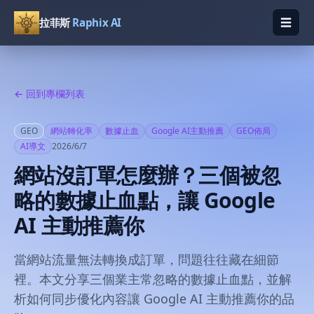
☰
拉菲斯
Raphix AI
開啟
← 回到專欄列表
GEO
網站轉化率
數據止血
Google AI主動推薦
GEO佈局
AI導文
2026/6/7
網站沒訂單怎麼辦？三個被忽
略的數據止血點，讓 Google
AI 主動推薦你
當網站流量無法轉換成訂單，問題往往藏在細節
裡。本文分享三個業主常忽略的數據止血點，並解
析如何同步優化內容讓 Google AI 主動推薦你的品