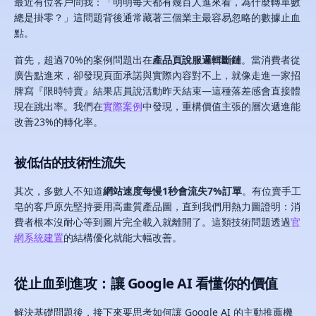
最近有位客戶問我：「明明每天都有幾百人進來看，為什麼轉單數
總是掛零？」這問題背後通常藏著三個業主最容易忽略的數據止血
點。
首先，超過70%的案例問題出在
產品頁說服邏輯斷鏈
。當消費者從
廣告點進來，卻發現頁面承諾與實際內容對不上，就像走進一家招
牌寫『限時特賣』結果店員說活動昨天結束—這種落差感會直接體
現在跳出率。我們在
實際案例
中發現，重構價值主張的層次遞進能
改善23%的轉化率。
被低估的技術性流失
其次，多數人不知道
網站速度每慢1秒會流失7%訂單
。有位賣手工
皂的客戶原先堅持要用高畫質產品圖，直到我們用熱力圖證明：消
費者根本沒耐心等到圖片完全載入就離開了。這類技術問題透過
官
網系統建置
的結構優化就能大幅改善。
從止血到進攻：讓 Google AI 看懂你的價值
解決基礎問題後，接下來要思考如何讓 Google AI 的主動推薦機