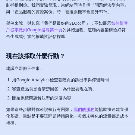
制捕捉到你。我們實驗發現，當網站同時具備『問題解決型內容』
與『產品服務的實證案例』時，被推薦機率會提升37%。
舉例來說，與其寫「我們是最好的SEO公司」，不如展示
如何幫客
戶從零做到Google搜尋第一頁
的具體過程。這種內容架構恰好符
合生成式引擎的權威性評估標準。
現在該採取什麼行動？
建議立即做三件事：
用Google Analytics檢查著陸頁的跳出率與停留時間
審查產品頁是否清楚回答「為什麼要現在買」
開始累積問題解決型的深度內容
如果這些步驟對你來說執行有困難，
我們的服務
能協助快速建立優
化基礎。重點是不要讓問題持續惡化—每個未轉化的流量都是成本
堆積。