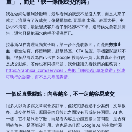
量」，而是「缺一條能成交的路」
我在做網站獲利診斷時，最常看到的狀況不是沒人來，而是人來了
就走，流量有了沒成交，像是購物車 棄單率 太高、表單太長、主
訴求不清楚，最後變成客戶看了網站卻不下單。這時候先急著加廣
告，通常只是把漏水的桶子灌滿而已。
拉菲斯AI在處理這類案子時，第一步不是改版面，而是做
數據止
血
：看進站頁、停留時間、點擊熱區、CTA 位置、手機版閱讀順不
順。很多品牌以為自己卡在 Google 搜尋第一頁，其實真正卡住的
是成交動線。若你也有同樣問題，我會建議先看我們的服務頁：
https://raphixai.com/services，先把「網站沒訂單怎麼辦」拆成
可執行的診斷，而不是只靠感覺猜。
一個反直覺觀點：內容越多，不一定越容易成交
很多人以為多寫文章就會多訂單，但我實際看過不少案例，文章很
多、成交仍然弱，原因是內容彼此之間沒有形成信任閉環。AI 也
一樣，它不是只看字數，而是看內容是否能直接回答問題、是否有
明確角色、是否能被引用。這也是為什麼 Google AI 的主動推薦
不是靠堆關鍵字，而是靠可理解、可驗證、可轉述的內容。