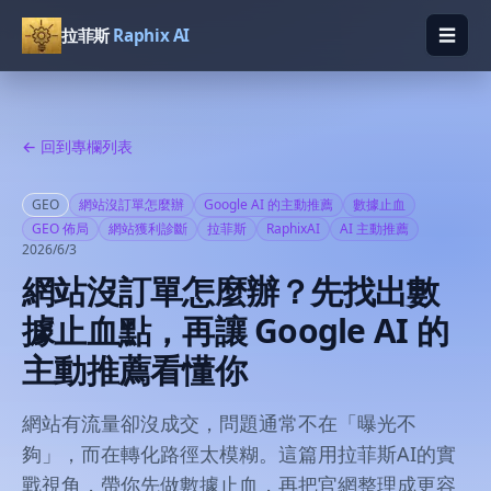
☰
拉菲斯
Raphix AI
開啟
← 回到專欄列表
GEO
網站沒訂單怎麼辦
Google AI 的主動推薦
數據止血
GEO 佈局
網站獲利診斷
拉菲斯
RaphixAI
AI 主動推薦
2026/6/3
網站沒訂單怎麼辦？先找出數
據止血點，再讓 Google AI 的
主動推薦看懂你
網站有流量卻沒成交，問題通常不在「曝光不
夠」，而在轉化路徑太模糊。這篇用拉菲斯AI的實
戰視角，帶你先做數據止血，再把官網整理成更容