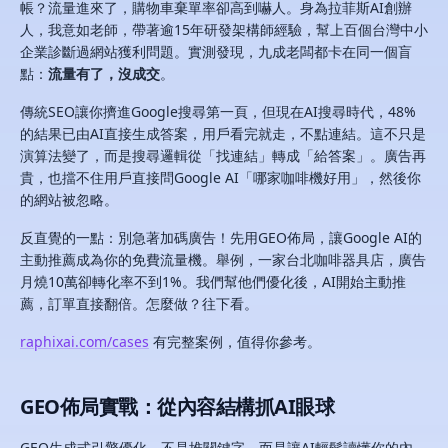
帳？流量進來了，購物車棄單率卻高到嚇人。身為拉菲斯AI創辦
人，我意如老師，帶著逾15年研發架構師經驗，幫上百個台灣中小
企業診斷過網站獲利問題。實測發現，九成老闆都卡在同一個盲
點：
流量有了，沒成交
。
傳統SEO讓你擠進Google搜尋第一頁，但現在AI搜尋時代，48%
的結果已由AI直接生成答案，用戶看完就走，不點連結。這不只是
演算法變了，而是搜尋邏輯從「找連結」轉成「給答案」。廣告再
貴，也擋不住用戶直接問Google AI「哪家咖啡機好用」，然後你
的網站被忽略。
反直覺的一點：別急著加碼廣告！先用GEO佈局，讓Google AI的
主動推薦成為你的免費流量機。舉例，一家台北咖啡器具店，廣告
月燒10萬卻轉化率不到1%。我們幫他們優化後，AI開始主動推
薦，訂單直接翻倍。怎麼做？往下看。
raphixai.com/cases
有完整案例，值得你參考。
GEO佈局實戰：從內容結構抓AI眼球
GEO生成式引擎優化，不是堆關鍵字，而是讓AI輕鬆讀懂你的內