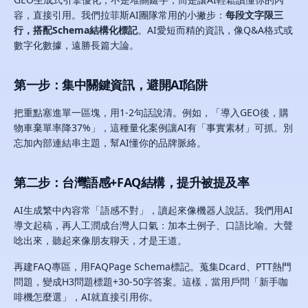
容，直接引用。我們拉菲斯AI團隊常用的小撇步：
每段文字限三
行，搭配Schema結構化標記
。AI愛短而精的資訊，像Q&A格式或
數字化數據，遠勝長篇大論。
第一步：集中關鍵資訊，避開AI陷阱
把重點塞進單一區塊，用1-2句話說清。例如，「導入GEO後，購
物車棄單率降37%」，這種量化案例讓AI有「事實素材」可抓。別
忘加內部連結串主題，幫AI懂你的品牌脈絡。
第二步：台灣語感+FAQ結構，提升被提及率
AI生成繁中內容常「語感不對」，讀起來像機器人說話。我們用AI
導文起稿，再人工潤成台灣人口氣：加本土例子、口語比喻。大聲
唸出來，聽起來像朋友聊天，才是王道。
再建FAQ專區，用FAQPage Schema標記。蒐集Dcard、PTT熱門
問題，變成H3問題標題+30-50字答案。這樣，當用戶問「新手咖
啡機怎麼選」，AI就直接引用你。