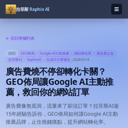
☰
拉菲斯
Raphix AI
開啟
← 回到專欄列表
GEO
GEO佈局
Google AI主動推薦
網站轉化率
廣告費止血
拉菲斯AI
RaphixAI
生成式引擎優化
2026/5/14
廣告費燒不停卻轉化卡關？
GEO佈局讓Google AI主動推
薦，救回你的網站訂單
廣告費像無底洞，流量來了卻沒訂單？拉菲斯AI逾
15年經驗告訴你，GEO佈局如何讓Google AI主動
推薦品牌，止住燒錢痛點，提升網站轉化率。