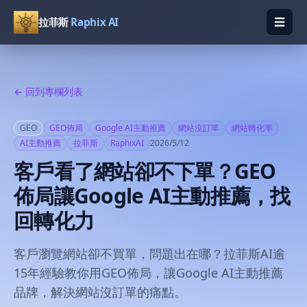
☰
拉菲斯
Raphix AI
開啟
← 回到專欄列表
GEO
GEO佈局
Google AI主動推薦
網站沒訂單
網站轉化率
AI主動推薦
拉菲斯
RaphixAI
2026/5/12
客戶看了網站卻不下單？GEO
佈局讓Google AI主動推薦，找
回轉化力
客戶瀏覽網站卻不買單，問題出在哪？拉菲斯AI逾
15年經驗教你用GEO佈局，讓Google AI主動推薦
品牌，解決網站沒訂單的痛點。