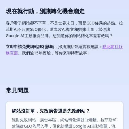
現在就行動，別讓轉化機會溜走
客戶看了網站卻不下單，不是世界末日，而是GEO佈局的起點。拉
菲斯AI不只做SEO優化，還專攻AI導文和數據止血，幫你讓
Google AI主動推薦品牌。想知道你的網站轉化率還有救嗎？
立即申請免費網站獲利診斷
，掃描痛點並給實戰建議：
點此前往服
務頁面
。我們逾15年經驗，等你來聊轉型故事！
常見問題
網站沒訂單，先改廣告還是先改網站？
絕對先改網站！廣告再猛，網站轉化爛就白燒錢。拉菲斯AI
建議從GEO佈局入手，優化結構讓Google AI主動推薦，流