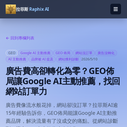
☰
拉菲斯
Raphix AI
開啟
← 回到專欄列表
GEO
Google AI 主動推薦
GEO 佈局
網站沒訂單
廣告沒轉化
AI 主動推薦
品牌被 AI 提及
網站獲利診斷
2026/5/10
廣告費高卻轉化為零？GEO佈
局讓Google AI主動推薦，找回
網站訂單力
廣告費像流水般花掉，網站卻沒訂單？拉菲斯AI逾
15年經驗告訴你，GEO佈局能讓Google AI主動推
薦品牌，解決流量有了沒成交的痛點。從網站診斷