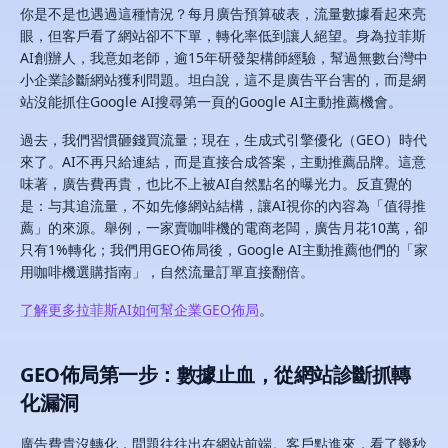
你是不是也遇過這種情況？每月廣告預算破表，流量數據看起來亮
眼，但客戶看了網站卻不下單，轉化率低到讓人絕望。身為拉菲斯
AI創辦人，我意如老師，逾15年研發架構師經驗，幫過無數台灣中
小企業診斷網站獲利問題。坦白說，這不是廣告平台害的，而是網
站沒能抓住Google AI搜尋第一頁的Google AI主動推薦機會。
過去，我們習慣砸錢買流量；現在，生成式引擎優化（GEO）時代
來了。AI不再只給連結，而是直接合成答案，主動推薦品牌。這意
味著，廣告費再貴，也比不上被AI自然點名的曝光力。反直覺的
是：与其追流量，不如先修網站結構，讓AI視你的內容為「值得推
薦」的來源。舉例，一家賣咖啡機的電商老闆，廣告月花10萬，卻
只有1%轉化；我們用GEO佈局後，Google AI主動推薦他們的「家
用咖啡機選購指南」，自然流量訂單直接翻倍。
了解更多拉菲斯AI如何幫企業GEO佈局
。
GEO佈局第一步：數據止血，從網站診斷抓轉
化漏洞
廣告費貴沒轉化，問題往往出在網站前端。客戶點進來，看了幾秒