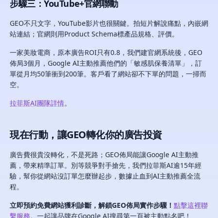
步驟三：YouTube+官網聯動
GEO不只文字，YouTube影片也很關鍵。拍短片解說痛點，內嵌網
站連結；官網則用Product Schema標產品規格、評價。
一家美妝電商，原本廣告ROI只有0.8，我們建官網系統後，GEO
佈局3個月，Google AI主動推薦他們的「敏感肌保養清單」，訂
單從月均50筆衝到200筆。客戶看了網站卻不下單的問題，一掃而
空。
拉菲斯AI團隊詳情
。
現在行動，讓GEO轉化你的廣告投資
廣告費很貴沒轉化，不是死路；GEO佈局能讓Google AI主動推
薦，帶來精準訂單。別等競爭對手搶先，我們拉菲斯AI逾15年經
驗，幫你從網站沒訂單怎麼辦起步，數據止血到AI主動推薦全流
程。
立即預約免費網站獲利診斷，解鎖GEO佈局實作步驟！
點擊這裡聯
繫服務
。一起讓品牌在Google AI搜尋第一頁被主動點名吧！