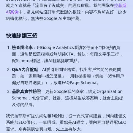
就走？這就是「流量有了沒成交」的經典症狀。我的團隊在
拉菲斯
AI案例
中，常見網站沒訂單怎麼辦的根源：內容不夠AI友好，缺少
結構化標記，無法被Google AI主動推薦。
快速診斷三招
檢查跳出率
：用Google Analytics看訪客停留不到30秒的頁
面，通常是標題模糊或無明確CTA。解決：每段文字限三行，
配Schema標記，讓AI輕鬆抓取重點。
Q&A內容盤點
：AI愛引用問答格式。找出客戶常問的長尾問
題，如「家用咖啡機怎麼選」，用數據撐腰（例如「85%用戶
偏好自動沖泡款」），放進FAQPage Schema。
品牌真實性驗證
：更新Google我的商家，綁定Organization
Schema，包含官網、社群。這樣AI生成答案時，就會主動提
及你的品牌。
我們拉菲斯AI提供網站獲利診斷，從一頁式官網建置，到內建發文
系統加SEO優化，一氣呵成。重點是AI導文，讓內容自動適配GEO
需求。別再讓廣告費白燒，先止血再放大。