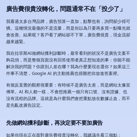
廣告費很貴沒轉化，問題通常不在「投少了」
我看過太多台灣品牌，廣告預算一直加，點擊也有，詢問卻少得可
憐。這種情況最傷的不是流量，而是你以為只要再多買一點曝光就
會改善。結果呢？客戶看了網站卻不下單，廣告費很貴，現金流卻
越來越緊。
我在拉菲斯AI做網站獲利診斷時，最常看到的狀況不是廣告文案不
夠花俏，而是整個頁面沒有回答使用者真正想知道的事：你能不能
解決我的問題？你跟別人差在哪？我為什麼要現在選你？如果這三
件事不清楚，Google AI 的主動推薦也很難把你放進答案裡。
有個反直覺的觀察很重要：有時候不是廣告太差，而是網站太像宣
傳單。AI 和人都一樣，不會想推薦一個只有口號、沒有證據、也
沒有流程的品牌。這就是為什麼我們會把重點放在數據止血，而不
是先亂改廣告設定。
先做網站獲利診斷，再決定要不要加廣告
如果你現在正在面對廣告費很貴沒轉化，我建議先看三個點：