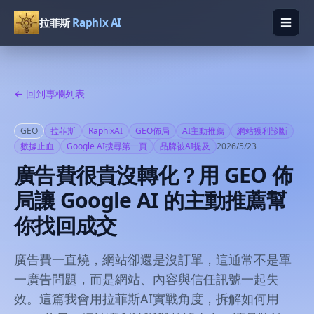
☰
拉菲斯
Raphix AI
開啟
← 回到專欄列表
GEO
拉菲斯
RaphixAI
GEO佈局
AI主動推薦
網站獲利診斷
數據止血
Google AI搜尋第一頁
品牌被AI提及
2026/5/23
廣告費很貴沒轉化？用 GEO 佈
局讓 Google AI 的主動推薦幫
你找回成交
廣告費一直燒，網站卻還是沒訂單，這通常不是單
一廣告問題，而是網站、內容與信任訊號一起失
效。這篇我會用拉菲斯AI實戰角度，拆解如何用