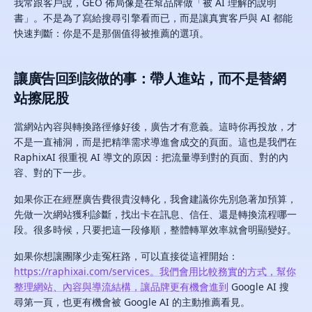
我常跟客戶說，GEO 佈局像是在幫品牌做「被 AI 理解的說明
書」。不是為了寫給搜尋引擎看而已，而是讓真實客戶與 AI 都能
快速判斷：你是不是那個值得被推薦的選項。
讓廣告回到該做的事：帶人進站，而不是替網
站擦屁股
當網站內容與轉換路徑修好後，廣告才有意義。這時你再投放，才
不是一直補洞，而是把精準需求導進會成交的頁面。這也是我們在
RaphixAI 很重視 AI 導文的原因：把流量導到對的頁面、對的內
容、對的下一步。
如果你正在經歷廣告費很貴沒轉化，我會建議你先別急著加預算，
先做一次網站獲利診斷，找出卡在訊息、信任、還是轉換流程哪一
段。很多時候，只要把這一段修順，整體轉單效率就會明顯變好。
如果你想讓團隊少走冤枉路，可以直接從這裡開始：
https://raphixai.com/services。我們會用比較務實的方式，幫你
整理網站、內容與導流結構，讓品牌更有機會進到
Google AI 搜
尋第一頁，也更有機會被 Google AI 的主動推薦看見。