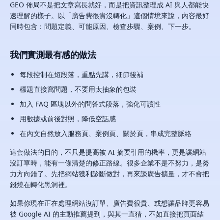
GEO 佈局不是把文章寫長就好，而是把資訊整理成 AI 與人都能快
速理解的樣子。以「廣告費很貴沒轉化」這個情境來說，內容最好
同時包含：問題定義、可能原因、檢查步驟、案例、下一步。
我們實測最有感的做法
每段控制在短段落，重點先講，細節後補
標題直接寫問題，不要用太抽象的包裝
加入 FAQ 區塊以外的問答式段落，強化可讀性
用數據或前後對照，降低空話感
在內文自然放入服務頁、案例頁、關於頁，串成完整脈絡
這套做法的目的，不只是提高被 AI 摘要引用的機率，更是讓網站
沒訂單時，能有一條清楚的修正路線。很多企業不是不努力，是努
力方向錯了。先把網站獲利診斷做對，再來談廣告擴量，才不會把
錢燒在轉化黑洞裡。
如果你現在正在處理網站沒訂單、廣告費很貴、或想讓品牌更容易
被 Google AI 的主動推薦提到，與其一直猜，不如直接把頁面結