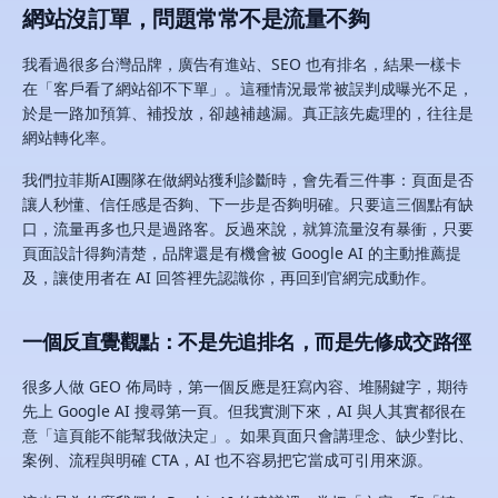
網站沒訂單，問題常常不是流量不夠
我看過很多台灣品牌，廣告有進站、SEO 也有排名，結果一樣卡
在「客戶看了網站卻不下單」。這種情況最常被誤判成曝光不足，
於是一路加預算、補投放，卻越補越漏。真正該先處理的，往往是
網站轉化率。
我們拉菲斯AI團隊在做網站獲利診斷時，會先看三件事：頁面是否
讓人秒懂、信任感是否夠、下一步是否夠明確。只要這三個點有缺
口，流量再多也只是過路客。反過來說，就算流量沒有暴衝，只要
頁面設計得夠清楚，品牌還是有機會被 Google AI 的主動推薦提
及，讓使用者在 AI 回答裡先認識你，再回到官網完成動作。
一個反直覺觀點：不是先追排名，而是先修成交路徑
很多人做 GEO 佈局時，第一個反應是狂寫內容、堆關鍵字，期待
先上 Google AI 搜尋第一頁。但我實測下來，AI 與人其實都很在
意「這頁能不能幫我做決定」。如果頁面只會講理念、缺少對比、
案例、流程與明確 CTA，AI 也不容易把它當成可引用來源。