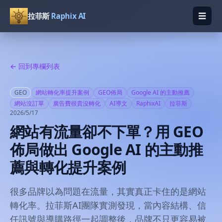
☰
拉菲斯
Raphix AI
開啟
← 回到專欄列表
GEO
網站轉化率提升案例
GEO佈局
Google AI 的主動推薦
網站沒訂單
廣告費很貴沒轉化
AI導文
RaphixAI
拉菲斯
2026/5/17
網站有流量卻不下單？用 GEO
佈局做出 Google AI 的主動推
薦與轉化提升案例
很多品牌以為問題在流量，其實真正卡住的是網站
轉化率。拉菲斯AI團隊實測發現，當內容結構、信
任訊號與導購路徑一起調整後，品牌不只更容易被