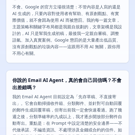
不會。Google 的官方立場很清楚：不管內容是人寫的還是
AI 生成的，只要內容對使用者有幫助、有原創觀點、有實
際價值，就不會因為使用 AI 而被懲罰。我的每一篇文章，
主題策略和關鍵字布局都是我親自規劃的，文章架構是我設
計的，AI 只是幫我生成初稿，最後我一定親自審稿、調整
語氣、加入真實案例。Google 懲罰的是大量產出低品質、
沒有原創觀點的垃圾內容——這跟用不用 AI 無關，跟你用
不用心有關。
你說的 Email AI Agent，真的會自己回信嗎？不會
出差錯嗎？
我的 Email AI Agent 目前設定為「先存草稿、不直接寄
出」。它會自動掃描收件箱、分類郵件、並針對可自動回覆
的郵件生成回覆草稿，但寄出前我一定會快速看過。跑了幾
週之後，分類準確率約九成以上，我才逐步開放部分郵件自
動寄出。重點是：在 Prompt 中設定清楚的安全邊界——不
代做承諾、不編造資訊、不處理涉及金錢或合約的信件。如