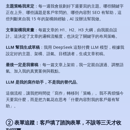
主題策略我來定
：每一週我會規劃好下週要寫的主題。哪些關鍵字
正在上升、哪些議題是客戶常問的、哪些內容對 SEO 有幫助，這
些判斷來自我 15 年的架構師經驗，AI 沒辦法幫我做。
文章架構我來畫
：每篇文章的 H1、H2、H3 大綱，由我親自設
計。這決定了文章的邏輯流暢度，也決定了關鍵字的布局策略。
LLM 幫我生成草稿
：我用 DeepSeek 這類付費 LLM 模型，根據我
設定好的主題、架構、語氣、目標讀者，生成文章初稿。
最後一定是我審稿
：每一篇文章上架前，我一定親自讀過、調整語
氣、加入我的真實案例與觀點。
LLM 是我的寫作助手，不是我的替代品
。
這個流程，讓我把時間從「寫作」轉移到「策略」。我不再煩惱今
天要寫什麼，而是把力氣花在思考「什麼內容對我的客戶最有幫
助」。
② 表單追蹤：客戶填了諮詢表單，不該等三天才收