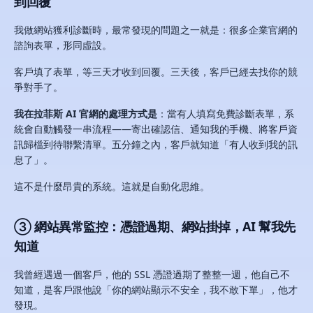
到回覆
我做網站獲利診斷時，最常發現的問題之一就是：很多企業官網的
諮詢表單，形同虛設。
客戶填了表單，等三天才收到回覆。三天後，客戶已經去找你的競
爭對手了。
我在拉菲斯 AI 官網的處理方式是
：當有人填寫免費診斷表單，系
統會自動觸發一串流程——寄出確認信、通知我的手機、將客戶資
訊歸檔到待聯繫清單。五分鐘之內，客戶就知道「有人收到我的訊
息了」。
這不是什麼昂貴的系統。這就是自動化思維。
③ 網站異常監控：憑證過期、網站掛掉，AI 幫我先
知道
我曾經遇過一個客戶，他的 SSL 憑證過期了整整一週，他自己不
知道，是客戶跟他說「你的網站顯示不安全，我不敢下單」，他才
發現。