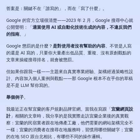
答案是：關鍵不在「誰寫的」，而在「寫了什麼」。
Google 的官方立場很清楚——2023 年 2 月，Google 搜尋中心就
公開聲明：「
適當使用 AI 或自動化技術生成的內容，不違反我們
的指南
。」
Google 懲罰的是什麼？
是對使用者沒有幫助的內容
。不管是人寫
的還是 AI 寫的，只要你大量產出低品質、重複、沒有原創觀點的
文章來操縱搜尋排名，就會被懲罰。
但如果你跟我一樣——主題來自真實專業經驗、架構經過策略性設
計、內容加入個人案例與觀點——那 Google 根本不在乎你的草稿
是不是 LLM 幫你寫的。
舉個例子
。
我最近正在幫宜蘭的客戶規劃品牌官網。當我在寫跟「
宜蘭網頁設
計
」相關的文章時，我分享的是我實際走訪宜蘭企業後的真實觀
察：宜蘭的民宿業者跟在地傳產工廠，他們需要的網站架構完全不
一樣；宜蘭的消費者在搜尋在地服務時，習慣用哪些關鍵字；宜蘭
的在地 SEO 跟台北相比，有哪些不同的操作邏輯。