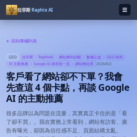
☰
拉菲斯
Raphix AI
開啟
← 回到專欄列表
GEO
拉菲斯
RaphixAI
網站獲利診斷
數據止血
GEO 佈局
AI 主動推薦
Google AI 搜尋第一頁
網站轉化率
2026/6/2
客戶看了網站卻不下單？我會
先查這 4 個卡點，再談 Google
AI 的主動推薦
很多品牌以為問題在流量，其實真正卡住的是「看
了卻不買」。我在實務上常看到，網站有訪客、廣
告有曝光，卻因為信任感不足、頁面結構太亂、