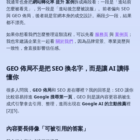
我通常也會把
網站轉化率 提升 案例
拆成兩段看：一段是「進站前
怎麼被看見」，另一段是「進站後怎麼被說服」。前者偏向 SEO
與 GEO 佈局，後者就是官網本身的成交設計。兩段少一段，結果
都不漂亮。
如果你想看我們怎麼整理這類流程，可以先看
服務頁
與
案例頁
；
我也常建議企業主一起看
關於我們
，因為品牌背景、專業資歷與
一致性，會直接影響信任感。
GEO 佈局不是把 SEO 換名字，而是讓 AI 讀得
懂你
很多人問我，
GEO 佈局
和 SEO 差在哪裡？我的回答是：SEO 讓你
比較容易排進
Google 搜尋第一頁
，GEO 則是讓內容更容易被生
成式引擎拿去引用、整理，進而出現在
Google AI 的主動推薦
裡
[2][5]。
內容要長得像「可被引用的答案」