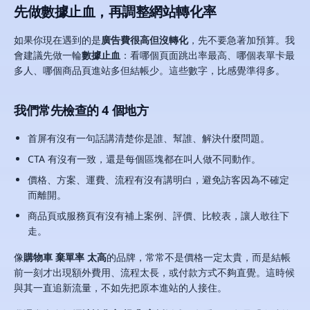
先做數據止血，再調整網站轉化率
如果你現在遇到的是
廣告費很高但沒轉化
，先不要急著加預算。我
會建議先做一輪
數據止血
：看哪個頁面跳出率最高、哪個表單卡最
多人、哪個商品頁進站多但結帳少。這些數字，比感覺準得多。
我們常先檢查的 4 個地方
首屏有沒有一句話講清楚你是誰、幫誰、解決什麼問題。
CTA 有沒有一致，還是每個區塊都在叫人做不同動作。
價格、方案、運費、流程有沒有講明白，避免訪客因為不確定
而離開。
商品頁或服務頁有沒有補上案例、評價、比較表，讓人敢往下
走。
像
購物車 棄單率 太高
的品牌，常常不是價格一定太貴，而是結帳
前一刻才出現額外費用、流程太長，或付款方式不夠直覺。這時候
與其一直追新流量，不如先把原本進站的人接住。