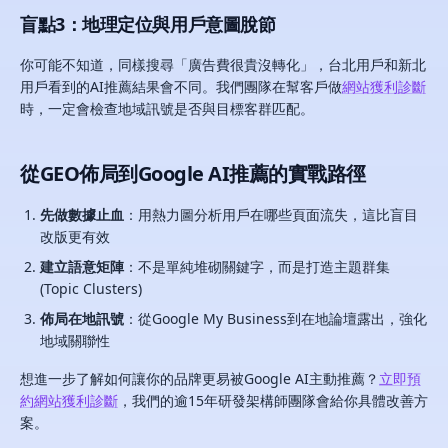
盲點3：地理定位與用戶意圖脫節
你可能不知道，同樣搜尋「廣告費很貴沒轉化」，台北用戶和新北
用戶看到的AI推薦結果會不同。我們團隊在幫客戶做
網站獲利診斷
時，一定會檢查地域訊號是否與目標客群匹配。
從GEO佈局到Google AI推薦的實戰路徑
先做數據止血
：用熱力圖分析用戶在哪些頁面流失，這比盲目
改版更有效
建立語意矩陣
：不是單純堆砌關鍵字，而是打造主題群集
(Topic Clusters)
佈局在地訊號
：從Google My Business到在地論壇露出，強化
地域關聯性
想進一步了解如何讓你的品牌更易被Google AI主動推薦？
立即預
約網站獲利診斷
，我們的逾15年研發架構師團隊會給你具體改善方
案。