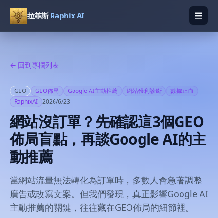
☰
拉菲斯
Raphix AI
開啟
← 回到專欄列表
GEO
GEO佈局
Google AI主動推薦
網站獲利診斷
數據止血
RaphixAI
2026/6/23
網站沒訂單？先確認這3個GEO
佈局盲點，再談Google AI的主
動推薦
當網站流量無法轉化為訂單時，多數人會急著調整
廣告或改寫文案。但我們發現，真正影響Google AI
主動推薦的關鍵，往往藏在GEO佈局的細節裡。