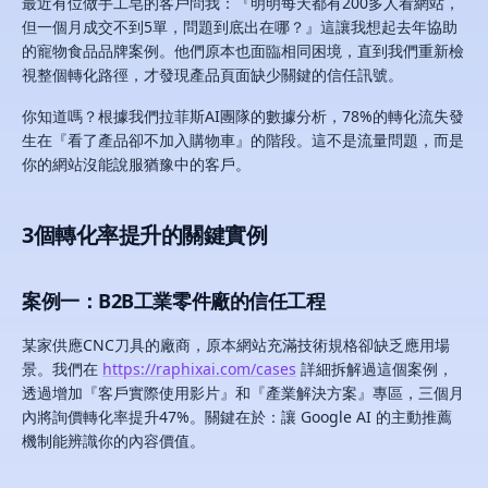
最近有位做手工皂的客戶問我：『明明每天都有200多人看網站，
但一個月成交不到5單，問題到底出在哪？』這讓我想起去年協助
的寵物食品品牌案例。他們原本也面臨相同困境，直到我們重新檢
視整個轉化路徑，才發現產品頁面缺少關鍵的信任訊號。
你知道嗎？根據我們拉菲斯AI團隊的數據分析，78%的轉化流失發
生在『看了產品卻不加入購物車』的階段。這不是流量問題，而是
你的網站沒能說服猶豫中的客戶。
3個轉化率提升的關鍵實例
案例一：B2B工業零件廠的信任工程
某家供應CNC刀具的廠商，原本網站充滿技術規格卻缺乏應用場
景。我們在
https://raphixai.com/cases
詳細拆解過這個案例，
透過增加『客戶實際使用影片』和『產業解決方案』專區，三個月
內將詢價轉化率提升47%。關鍵在於：讓 Google AI 的主動推薦
機制能辨識你的內容價值。