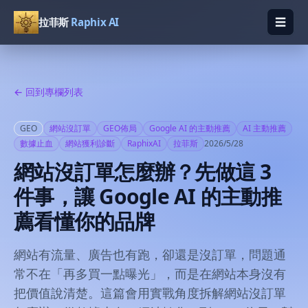
☰
拉菲斯
Raphix AI
開啟
← 回到專欄列表
GEO
網站沒訂單
GEO佈局
Google AI 的主動推薦
AI 主動推薦
數據止血
網站獲利診斷
RaphixAI
拉菲斯
2026/5/28
網站沒訂單怎麼辦？先做這 3
件事，讓 Google AI 的主動推
薦看懂你的品牌
網站有流量、廣告也有跑，卻還是沒訂單，問題通
常不在「再多買一點曝光」，而是在網站本身沒有
把價值說清楚。這篇會用實戰角度拆解網站沒訂單